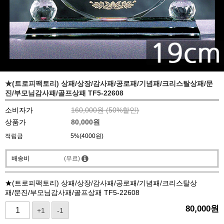
★(트로피팩토리) 상패/상장/감사패/공로패/기념패/크리스탈상패/문
진/부모님감사패/골프상패 TF5-22608
소비자가
160,000원 (
50
%할인)
상품가
80,000
원
적립금
5%(4000원)
배송비
(무료)
★(트로피팩토리) 상패/상장/감사패/공로패/기념패/크리스탈상
패/문진/부모님감사패/골프상패 TF5-22608
80,000
원
+1
-1