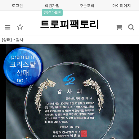
로그인
회원가입
주문조회
마이페이지
5%추가할인
트로피팩토리
[상패]
>
감사