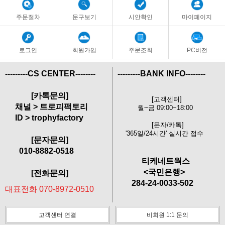
주문절차
문구보기
시안확인
마이페이지
로그인
회원가입
주문조회
PC버전
---------CS CENTER--------
---------BANK INFO--------
[카톡문의]
[고객센터]
채널 > 트로피팩토리
월~금 09:00~18:00
ID > trophyfactory
[문자/카톡]
'365일/24시간' 실시간 접수
[문자문의]
010-8882-0518
티케네트웍스
<국민은행>
[전화문의]
284-24-0033-502
대표전화 070-8972-0510
고객센터 연결
비회원 1:1 문의