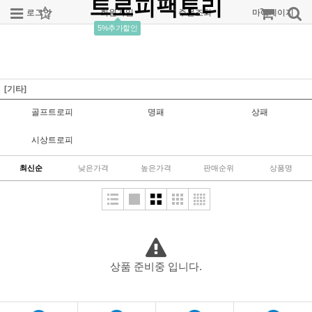
트로피팩토리
로그인
회원가입
주문조회
마이페이지
5%추가할인
[기타]
골프트로피
명패
상패
시상트로피
최신순
낮은가격
높은가격
판매순위
상품명
상품 준비중 입니다.