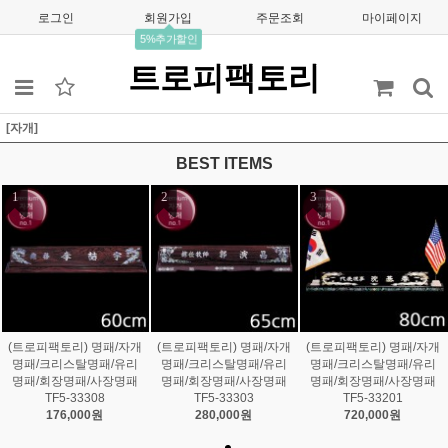
로그인
회원가입
주문조회
마이페이지
5%추가할인
트로피팩토리
[자개]
BEST ITEMS
1
2
3
(트로피팩토리) 명패/자개
(트로피팩토리) 명패/자개
(트로피팩토리) 명패/자개
명패/크리스탈명패/유리
명패/크리스탈명패/유리
명패/크리스탈명패/유리
명패/회장명패/사장명패
명패/회장명패/사장명패
명패/회장명패/사장명패
TF5-33308
TF5-33303
TF5-33201
176,000원
280,000원
720,000원