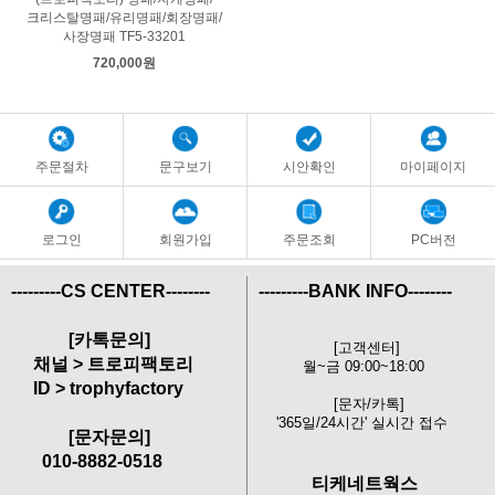
크리스탈명패/유리명패/회장명패/
사장명패 TF5-33201
720,000원
주문절차
문구보기
시안확인
마이페이지
로그인
회원가입
주문조회
PC버전
---------CS CENTER--------
---------BANK INFO--------
[카톡문의]
[고객센터]
채널 > 트로피팩토리
월~금 09:00~18:00
ID > trophyfactory
[문자/카톡]
'365일/24시간' 실시간 접수
[문자문의]
010-8882-0518
티케네트웍스