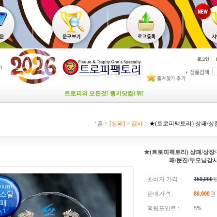
트로피의 모든것! 랭키닷컴1위!
홈 >
[상패]
>
감사
>
★(트로피팩토리) 상패/상
★(트로피팩토리) 상패/상장
패/문진/부모님감사패
소비자 가격 :
160,000
판매가격 :
80,000
원
적립포인트 :
5%