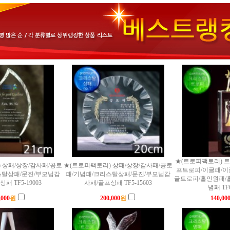
★(트로피팩토리) 
 상패/상장/감사패/공로
★(트로피팩토리) 상패/상장/감사패/공로
프트로피/이글패/이
스탈상패/문진/부모님감
패/기념패/크리스탈상패/문진/부모님감
글트로피/홀인원패/
패 TF5-19003
사패/골프상패 TF5-15603
념패 TF6
,000
원
200,000
원
140,00