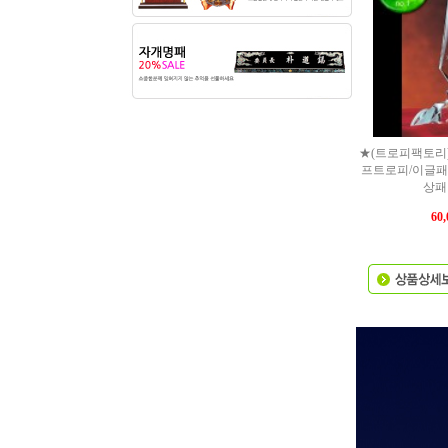
★(트로피팩토리
프트로피/이글패
상패 
60,