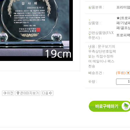
상품분류 :
프리미
★(트로
상품명 :
패/기념
패/골프상패
간편상품명(FAX
트로피
주문시) :
내용 : 문구보기의
우측상단번호입력
또는 직접수정하
여 메일이나 팩스
전송
배송조건 :
(무료)
수량 :