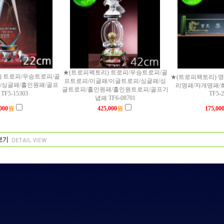
★(트로피팩토리) 트로피/우승트로피/골
) 트로피/우승트로피/골
★(트로피팩토리) 
프트로피/이글패/이글트로피/싱글패/싱
/싱글패/홀인원패/골프
리명패/자개명패/
글트로피/홀인원패/홀인원트로피/골프기
TF5-15303
TF5-2
념패 TF6-08701
000
원
425,000
원
175,00