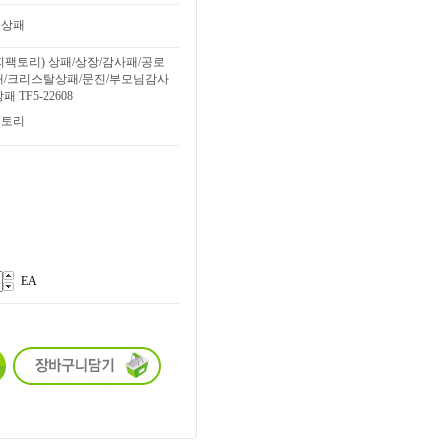
엄상패
피팩토리) 상패/상장/감사패/공로
패/크리스탈상패/문진/부모님감사
 TF5-22608
팩토리
EA