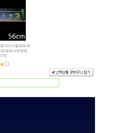
명패/크리스탈명패/유
회장명패/사장명패
3702
0
원