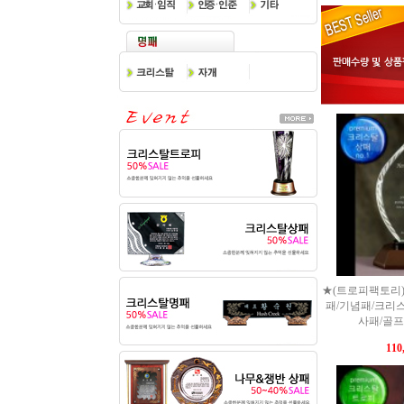
★(트로피팩토리)
패/기념패/크리
사패/골프상
110