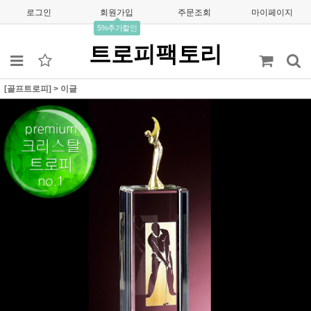
로그인
회원가입
주문조회
마이페이지
5%추가할인
트로피팩토리
[골프트로피]
>
이글