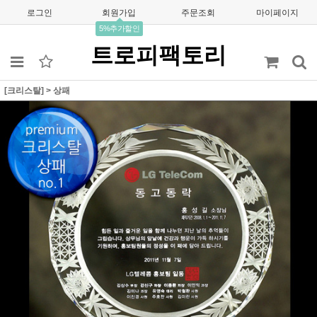
로그인
회원가입
주문조회
마이페이지
5%추가할인
트로피팩토리
[크리스탈]
>
상패