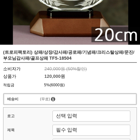
(트로피팩토리) 상패/상장/감사패/공로패/기념패/크리스탈상패/문진/
부모님감사패/골프상패 TF5-18504
소비자가
240,000원 (
50
%할인)
상품가
120,000원
적립금
5%(6000원)
배송비
(무료)
로고
제목