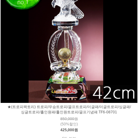
★(트로피팩토리) 트로피/우승트로피/골프트로피/이글패/이글트로피/싱글패/
싱글트로피/홀인원패/홀인원트로피/골프기념패 TF6-08701
850,000원
(50%할인)
425,000원