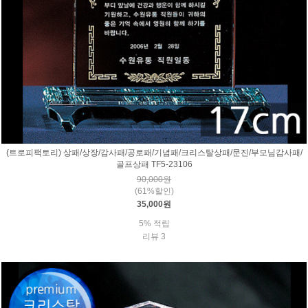
(트로피팩토리) 상패/상장/감사패/공로패/기념패/크리스탈상패/문진/부모님감사패/
골프상패 TF5-23106
90,000원
(61%할인)
35,000원
5% 적립
리뷰 3