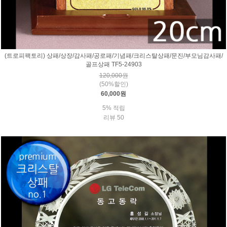
(트로피팩토리) 상패/상장/감사패/공로패/기념패/크리스탈상패/문진/부모님감사패/
골프상패 TF5-24903
120,000원
(50%할인)
60,000원
5% 적립
리뷰 50