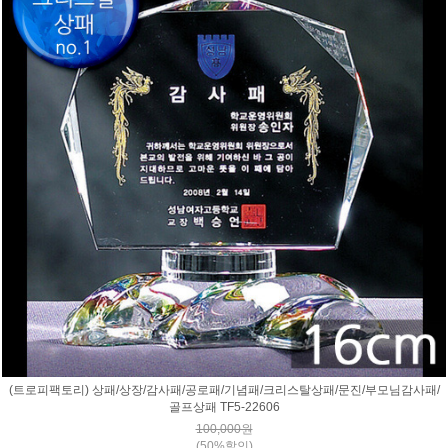
(트로피팩토리) 상패/상장/감사패/공로패/기념패/크리스탈상패/문진/부모님감사패/
골프상패 TF5-22606
100,000원
(50%할인)