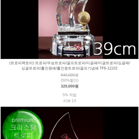
(트로피팩토리) 트로피/우승트로피/골프트로피/이글패/이글트로피/싱글패/
싱글트로피/홀인원패/홀인원트로피/골프기념패 TF6-11102
640,000원
(50%할인)
320,000원
5% 적립
리뷰 13