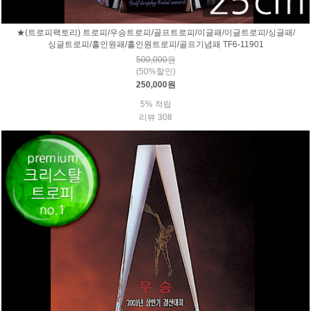
★(트로피팩토리) 트로피/우승트로피/골프트로피/이글패/이글트로피/싱글패/
싱글트로피/홀인원패/홀인원트로피/골프기념패 TF6-11901
500,000원
(50%할인)
250,000원
5% 적립
리뷰 308