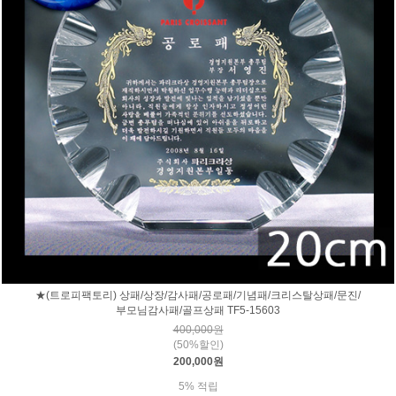
★(트로피팩토리) 상패/상장/감사패/공로패/기념패/크리스탈상패/문진/
부모님감사패/골프상패 TF5-15603
400,000원
(50%할인)
200,000원
5% 적립