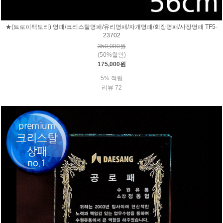
★(트로피팩토리) 명패/크리스탈명패/유리명패/자개명패/회장명패/사장명패 TF5-
23702
350,000원
(50%할인)
175,000원
5% 적립
리뷰 72