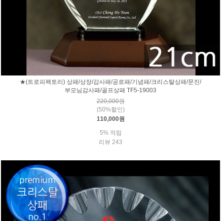
★(트로피팩토리) 상패/상장/감사패/공로패/기념패/크리스탈상패/문진/
부모님감사패/골프상패 TF5-19003
220,000원
(50%할인)
110,000원
5% 적립
리뷰 243