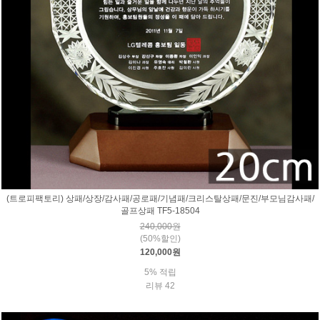
(트로피팩토리) 상패/상장/감사패/공로패/기념패/크리스탈상패/문진/부모님감사패/
골프상패 TF5-18504
240,000원
(50%할인)
120,000원
5% 적립
리뷰 42