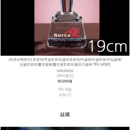
(트로피팩토리) 트로피/우승트로피/골프트로피/이글패/이글트로피/싱글패/
싱글트로피/홀인원패/홀인원트로피/골프기념패 TF6-14505
160,000원
(50%할인)
80,000원
5% 적립
리뷰 17
상패