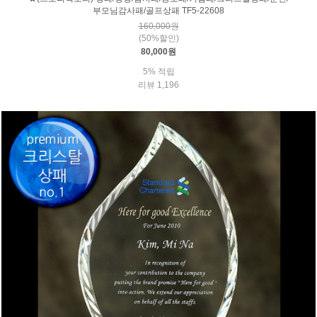
부모님감사패/골프상패 TF5-22608
160,000원
(50%할인)
80,000원
5% 적립
리뷰 1,196