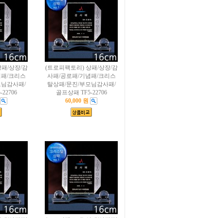
상패/상장/감
(트로피팩토리) 상패/상장/감
념패/크리스
사패/공로패/기념패/크리스
모님감사패/
탈상패/문진/부모님감사패/
22706
골프상패 TF5-22706
60,000 원