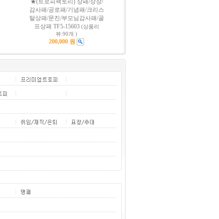
★(트로피팩토리) 상패/상장/
감사패/공로패/기념패/크리스
탈상패/문진/부모님감사패/골
프상패 TF5-15603
(상품리
뷰:90개 )
200,000 원