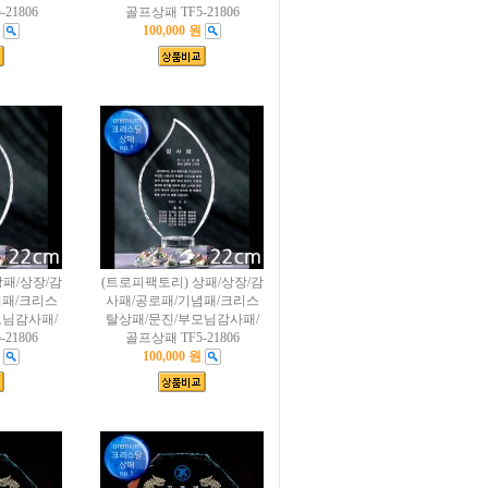
21806
골프상패 TF5-21806
100,000 원
상패/상장/감
(트로피팩토리) 상패/상장/감
념패/크리스
사패/공로패/기념패/크리스
모님감사패/
탈상패/문진/부모님감사패/
21806
골프상패 TF5-21806
100,000 원