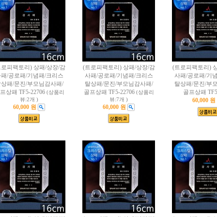
트로피팩토리) 상패/상장/감
(트로피팩토리) 상패/상장/감
(트로피팩토리) 
패/공로패/기념패/크리스
사패/공로패/기념패/크리스
사패/공로패/기
상패/문진/부모님감사패/
탈상패/문진/부모님감사패/
탈상패/문진/부
프상패 TF5-22706
골프상패 TF5-22706
골프상패 TF5-
(상품리
(상품리
뷰:2개 )
뷰:7개 )
60,000 원
60,000 원
60,000 원