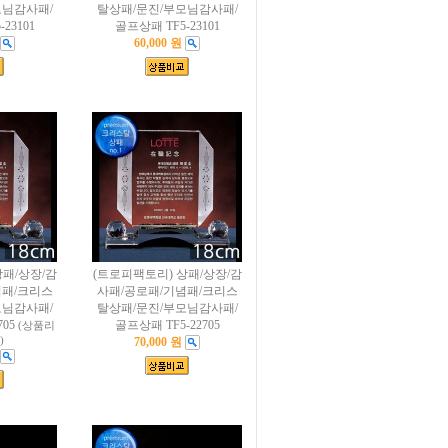
모님감사패/
탈상패/문진/부모님감사패/
23101
골프상패 TF5-23101
60,000 원
상패/상장/감
(트로피팩토리) 상패/상장/감
념패/크리스
사패/공로패/기념패/크리스
모님감사패/
탈상패/문진/부모님감사패/
705
골프상패 TF5-22705
(상품리
)
70,000 원