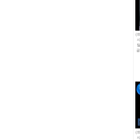
(
사
탈
골
(
사