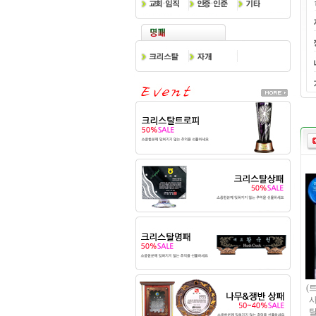
(
사
탈