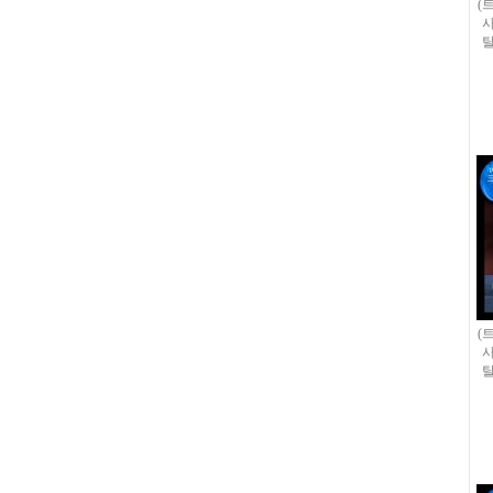
(
사
탈
(
사
탈