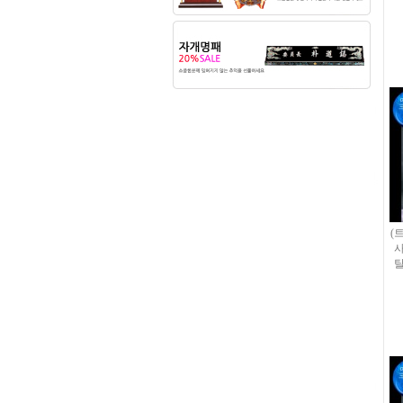
(
사
탈