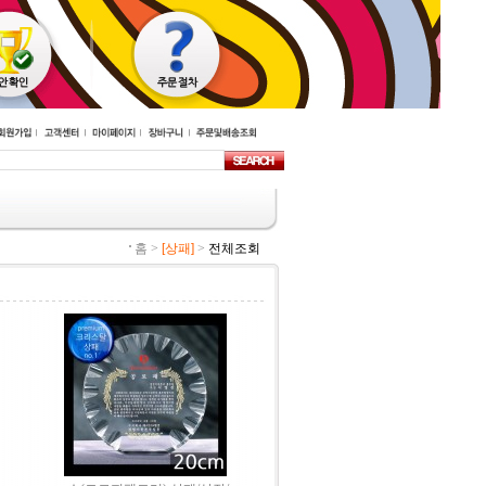
홈 >
[상패]
>
전체조회