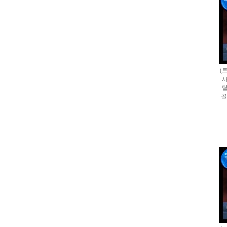
(
사
탈
골