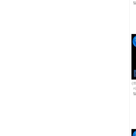
탈
(
사
탈