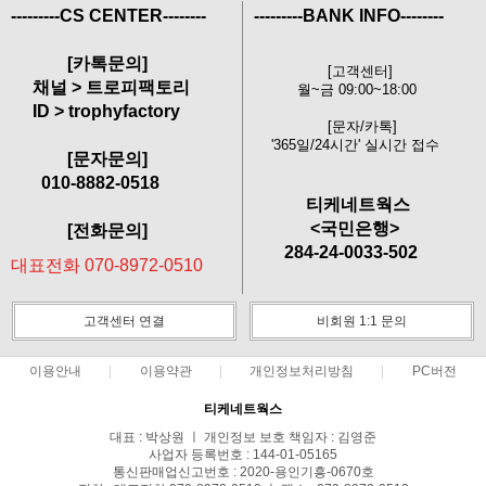
---------CS CENTER--------
---------BANK INFO--------
[카톡문의]
[고객센터]
채널 > 트로피팩토리
월~금 09:00~18:00
ID > trophyfactory
[문자/카톡]
'365일/24시간' 실시간 접수
[문자문의]
010-8882-0518
티케네트웍스
<국민은행>
[전화문의]
284-24-0033-502
대표전화 070-8972-0510
고객센터 연결
비회원 1:1 문의
이용안내
이용약관
개인정보처리방침
PC버전
티케네트웍스
대표 : 박상원 ㅣ 개인정보 보호 책임자 : 김영준
사업자 등록번호 : 144-01-05165
통신판매업신고번호 : 2020-용인기흥-0670호