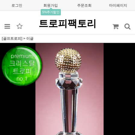
로그인
회원가입
주문조회
마이페이지
5%추가할인
트로피팩토리
[골프트로피]
>
이글