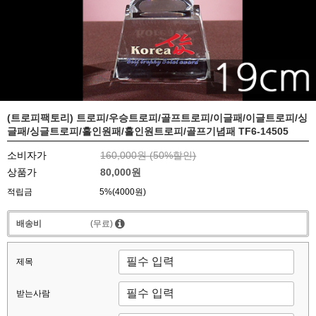
(트로피팩토리) 트로피/우승트로피/골프트로피/이글패/이글트로피/싱
글패/싱글트로피/홀인원패/홀인원트로피/골프기념패 TF6-14505
소비자가
160,000원 (
50
%할인)
상품가
80,000원
적립금
5%(4000원)
배송비
(무료)
제목
받는사람