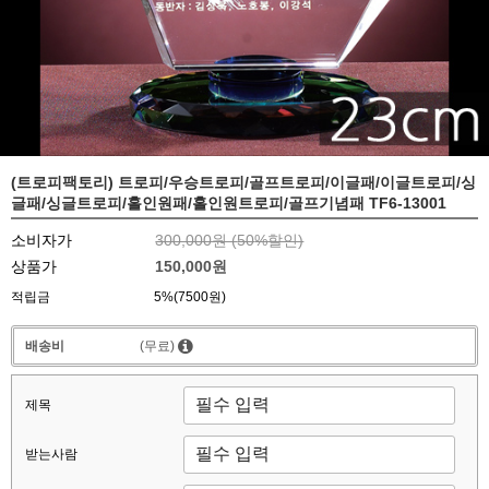
(트로피팩토리) 트로피/우승트로피/골프트로피/이글패/이글트로피/싱
글패/싱글트로피/홀인원패/홀인원트로피/골프기념패 TF6-13001
소비자가
300,000원 (
50
%할인)
상품가
150,000원
적립금
5%(7500원)
배송비
(무료)
제목
받는사람