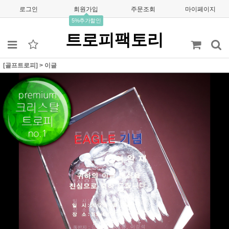
로그인
회원가입
주문조회
마이페이지
5%추가할인
트로피팩토리
[골프트로피]
>
이글